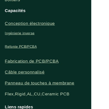
considérablement la
nécessaire. Peut être
énergétique.
Capacités
consommation
encastré, monté au
Conception électronique
Ingénierie inverse
d'électricité par rapport
mur ou autoportant
Refonte PCB/PCBA
aux radiateurs
pour s'intégrer
Fabrication de PCB/PCBA
électriques
parfaitement à la
Câble personnalisé
conventionnels.
décoration moderne et
Panneau de touches à membrane
c. Conversion
économiser de
Flex,Rigid,AL,CU,Ceramic PCB
d'énergie 100 %
l'espace.
Liens rapides