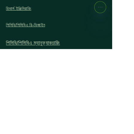
রিভার্স ইঞ্জিনিয়ারিং
পিসিবি/পিসিবিএ রি-ডিজাইন
BN
পিসিবি/পিসিবিএ ম্যানুফ্যাকচারিং
কাস্টমাইজড কেবল
মেমব্রেন কী প্যানেল
ফ্লেক্স, রিজিড, এএল, সিইউ, সিরামিক পিসিবি
দ্রুত লিঙ্ক
আমাদের সম্পর্কে
প্রকল্পসমূহ