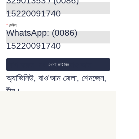
32901353 / (0086)
15220091740
মেইল
WhatsApp: (0086)
15220091740
যোগ করুন: নং ৮২১০, বাও'আন
এখনই জমা দিন
অ্যাভিনিউ, বাও'আন জেলা, শেনজেন,
চীন।