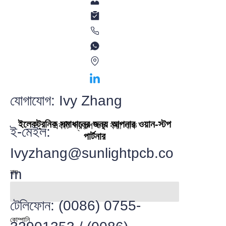
যোগাযোগ: Ivy Zhang
ইলেকট্রনিক সমাধানের জন্য আপনার ওয়ান-স্টপ
একটি প্রকল্প শুরু করা যাক
ই-মেইল:
পার্টনার
Ivyzhang@sunlightpcb.co
m
নাম
টেলিফোন: (0086) 0755-
কোম্পানি