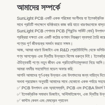
আমাদের সম্পর্কে
SunLight PCB একটি একক পরিষেবা অংশীদার যা ইলেকট্রনিক পণ্যগু
সাথে প্রতিটি পদক্ষেপে ঘনিষ্ঠভাবে কাজ করি যাতে ধারণাগুলোকে বাস্
SunLight PCB পেশাদার PCB (প্রিন্টেড সার্কিট বোর্ড) উৎপাদন এবং
প্রক্রিয়া দক্ষতা এবং একটি কঠোর গুণমান নিয়ন্ত্রণ ব্যবস্থা ত
পণ্যের পূর্ণ জীবনচক্র সমর্থন করতে সক্ষম।
আজ, আমরা ধারণা ডিজাইন এবং R&D প্রোটোটাইপিং থেকে ভলিউম উৎপাদন 
পণ্য আপগ্রেড এবং দ্বিতীয় উন্নয়নে বিশেষ গুরুত্ব দিই। ইলেকট্রনি
ঐতিহ্যবাহী পণ্যে নতুন জীবন এবং প্রতিযোগিতামূলকতা নিয়ে আসি।
আমরা নমনীয় সহযোগিতা মডেল অফার করি:
আপনি আমাদের পূর্ণ-চক্র উন্নয়ন এবং উৎপাদনের জন্য দায়িত্ব দিত
অথবা প্রয়োজন অনুযায়ী আমাদের সাথে যেকোনো একক পর্যায়ে সহয
✅ PCB উৎপাদন এবং অ্যাসেম্বলি, PCB এবং PCBA রিভার্স ইঞ্জ
✅ ইলেকট্রনিক সমাধান ডিজাইন, অপ্টিমাইজেশন, এবং দ্বিতীয় উন্ন
✅ কাস্টম কেবল এবং মেমব্রেন প্যানেল