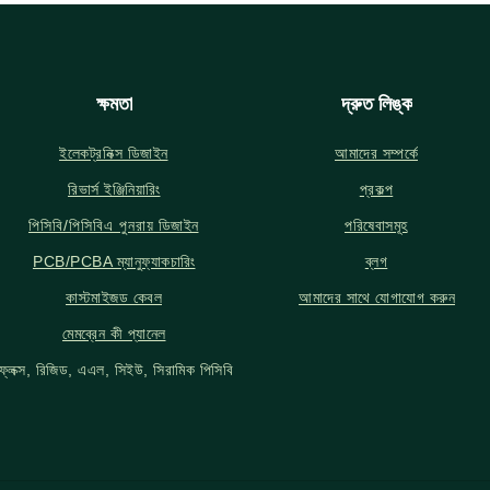
ক্ষমতা
দ্রুত লিঙ্ক
ইলেকট্রনিক্স ডিজাইন
আমাদের সম্পর্কে
রিভার্স ইঞ্জিনিয়ারিং
প্রকল্প
পিসিবি/পিসিবিএ পুনরায় ডিজাইন
পরিষেবাসমূহ
PCB/PCBA ম্যানুফ্যাকচারিং
ব্লগ
কাস্টমাইজড কেবল
আমাদের সাথে যোগাযোগ করুন
মেমব্রেন কী প্যানেল
ফ্লেক্স, রিজিড, এএল, সিইউ, সিরামিক পিসিবি