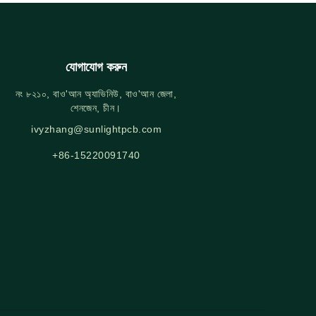
যোগাযোগ করুন
নং ৮২১০, বাও'আন অ্যাভিনিউ, বাও'আন জেলা,
শেনজেন, চীন।
ivyzhang@sunlightpcb.com
+86-15220091740