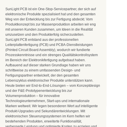
SunLight PCB ist ein One-Stop-Servicepartner, der sich auf
elektronische Produkte spezialisiert hat und den gesamten
Weg von der Entwicklung bis zur Fertigung abdeckt. Vom
Produktkonzept bis zur Massenproduktion arbeiten wir eng
mit unseren Kunden zusammen, um Ideen in die Realität
umzusetzen und den Produkterfolg sicherzustellen.
SunLight PCB entstand aus der professionellen
Leiterplattenfertigung (PCB) und PCBA-Dienstleistungen
(Printed Circuit Board Assembly), wodurch wir fundierte
Prozesskenntnisse und ein strenges Qualitätskontrollsystem
im Bereich der Elektronikfertigung aufgebaut haben.
Aufbauend auf dieser starken Grundlage haben wir uns
schrittweise zu einem umfassenden Design- und
Fertigungspartner entwickelt, der den gesamten
Lebenszyklus elektronischer Produkte unterstützen kann.
Heute bieten wir End-to-End-Lösungen – vom Konzeptdesign
und der F&E-Prototypenentwicklung bis zur
Volumenproduktion – für innovative
Technologieunternehmen, Start-ups und internationale
Marken weltweit. Wir legen besonderen Wert auf intelligente
Produkt-Upgrades und Sekundärentwicklungen. Mit
elektronischen Steuerungssystemen im Kern helfen wir
bestehenden Produkten, erweiterte Funktionalität,
verbesserte Leistung und optimierte Kosten zu erzielen und