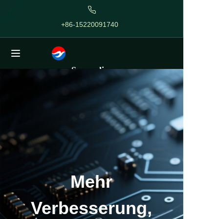
+86-15220091740
Startseite
ivyzhang@sunlightpcb.co
Über uns
m
Sonnenlic
ht
Projekte
ISO9001
ELEKTRONIKENTWICKLUNG
IPC-Mitglied
Leiterplatt
Dienstleistungen
RoHS-konform
e
Blog
Kontaktieren Sie uns
Mehr
Verbesserung,