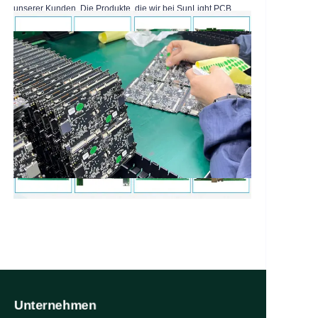
bedient, darunter:
unserer Kunden. Die Produkte, die wir bei SunLight PCB
Schönheitsgeräte, Körperpflegeprodukte, Smart-Home-
entwerfen und ermöglichen, berühren täglich Leben.
Geräte, Wasserreinigungssysteme, Luftreiniger,
Kaminheizgeräte und Ladestationen für Elektrofahrzeuge.
Unser technisches Team – insbesondere unsere Embedded-
Software-Ingenieure – verfügt über mehr als 12 Jahre
Entwicklungserfahrung und bietet robuste und zuverlässige
zugrunde liegende Systemunterstützung für eine Vielzahl
intelligenter Produkte.
Wir sind nicht nur Ihr Hersteller, sondern Ihr Co-Creation-
Partner. Mit tiefgreifender Fertigungsexpertise und einem
pragmatischen Designansatz widmen wir uns der
Unterstützung unserer Kunden bei der Reduzierung von
Entwicklungsrisiken, der Verkürzung von
Produktentwicklungszyklen und der Erzielung eines
entscheidenden Wettbewerbsvorteils auf dem Markt.
Unternehmen