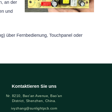
n, an der
gen und
ung) über Fernbedienung, Touchpanel oder
Kontaktieren Sie uns
Nr. 8210, Bao'an Avenue, Bao'an
District, Shenzhen, China.
ivyzhang@sunlightpcb.com