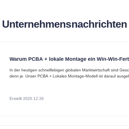
Unternehmensnachrichten
Warum PCBA + lokale Montage ein Win-Win-Fert
In der heutigen schnelllebigen globalen Marktwirtschaft sind Geschw
denn je. Unser PCBA + Lokales Montage-Modell ist darauf ausgelegt, Ihnen zu helfen, schneller auf den Markt
zu kommen, intelligenter zu reagieren und die volle Kontrolle über 
konzentrieren uns auf wh
Erstellt 2025.12.26