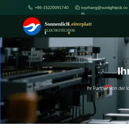
+86-15220091740
ivyzhang@sunlightpcb.co
m
Sonnenlich
Leiterplatt
ELEKTROTECHNIK
t
e
Ih
Ihr Partner von der 