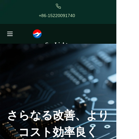
+86-15220091740
ホーム
ivyzhang@sunlightpcb.co
私たちについて
m
SunLight
プロジェクト
ISO9001
電子工学
IPCメンバー
PCB
サービス
RoHS準拠
ブログ
お問い合わせ
さらなる改善、より
コスト効率良く