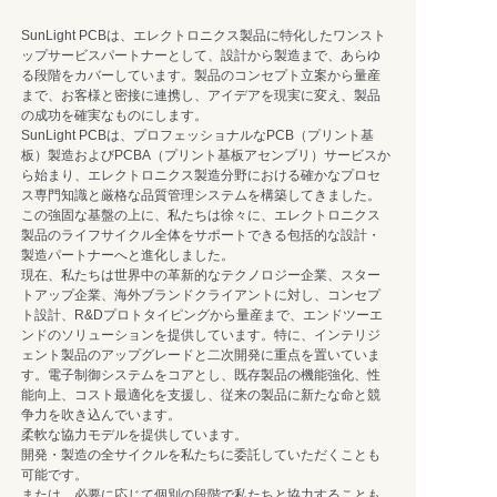
SunLight PCBは、エレクトロニクス製品に特化したワンスト
ップサービスパートナーとして、設計から製造まで、あらゆ
る段階をカバーしています。製品のコンセプト立案から量産
まで、お客様と密接に連携し、アイデアを現実に変え、製品
の成功を確実なものにします。
SunLight PCBは、プロフェッショナルなPCB（プリント基
板）製造およびPCBA（プリント基板アセンブリ）サービスか
ら始まり、エレクトロニクス製造分野における確かなプロセ
ス専門知識と厳格な品質管理システムを構築してきました。
この強固な基盤の上に、私たちは徐々に、エレクトロニクス
製品のライフサイクル全体をサポートできる包括的な設計・
製造パートナーへと進化しました。
現在、私たちは世界中の革新的なテクノロジー企業、スター
トアップ企業、海外ブランドクライアントに対し、コンセプ
ト設計、R&Dプロトタイピングから量産まで、エンドツーエ
ンドのソリューションを提供しています。特に、インテリジ
ェント製品のアップグレードと二次開発に重点を置いていま
す。電子制御システムをコアとし、既存製品の機能強化、性
能向上、コスト最適化を支援し、従来の製品に新たな命と競
争力を吹き込んでいます。
柔軟な協力モデルを提供しています。
開発・製造の全サイクルを私たちに委託していただくことも
可能です。
または、必要に応じて個別の段階で私たちと協力することも