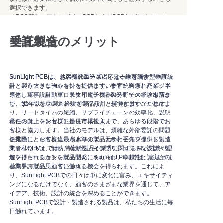
選択できます。
✅ PCB製造・アセンブリ、PCBおよびPCBAのリバースエン
ジニアリング
✅ 電子ソリューションの設計、最適化、二次開発
垂直統合のメリット
受託製造
✅ カスタムケーブルおよびメンブレンパネル
✅ 部品選定、調達、サプライチェーン統合の最適化
✅ エンクロージャー、機械部品、および完成品ソリューショ
ンの納品サポート
SunLight PCBは、他の受託製造業者とは一線を画す、垂直統
SunLight PCBは、お客様のニーズに応える垂直統合型の設
業界チェーン全体のリソースを統合することで、サプライチ
合という大きな強みを持っています。垂直統合されたビジネ
計・製造ソリューションを提供しています。医療、産業、半
ェーン管理とコミュニケーションコストを大幅に削減し、市
スとして、設計、プロトタイピング、製造、テスト、出荷ま
導体、軍事、自動車、民生用電子機器の分野での経験を活か
場投入までの時間を短縮する真のワンストップサービスを提
で、すべてをワンストップで行うことができます。これによ
し、12年以上の製造経験を製品設計・開発に注いでいます。
供することをお約束します。
り、リードタイムの短縮、サプライチェーンの効率化、説明
私たちは幅広い業界経験を持ち、以下を含む多岐にわたるコ
責任の向上をお客様に提供できます。
私たちは、コンセプトから市場投入まで、あらゆる段階でお
ンシューマーエレクトロニクスおよびライフスタイルテクノ
客様と協力します。当社のモデルは、煩雑な外部委託の問題
ロジー分野で成功を収めてきました。
従業員にとっても違いがあります。元の相手先ブランド製造
を排除し、お客様に最高水準の製品とサービスを提供しま
美容機器、パーソナルケア製品、スマートホーム機器、浄水
業者（OEM）では、特定の製品や業界に関する深い知識や理
す。私たちは、情熱、革新性、インテリジェントな設計・製
システム、空気清浄機、暖炉暖房機器、EV充電ステーショ
解を得られるかもしれません。SunLight PCBでは、さまざま
造ソリューションを製品開発にもたらし、卓越性と誠実さの
ン。私たちの技術チーム、特に組み込みソフトウェアエンジ
な業界、製品、顧客に触れる機会を得られます。これによ
基準を誇りに思っています。
ニアは、12年以上の開発経験を持ち、さまざまなインテリジ
り、SunLight PCBでの日々は単に変化に富み、エキサイティ
ェント製品に堅牢で信頼性の高い基盤システムサポートを提
ングになるだけでなく、顧客のさまざまな業界を通じて、ア
供しています。
イデア、技術、設計の統合を深めることができます。
私たちは単なる製造業者ではなく、共同創造パートナーで
SunLight PCBで設計・製造される製品は、私たちの生活に毎
す。深い製造ノウハウと実用的な設計思想により、お客様の
日触れています。
開発リスクを軽減し、製品ローンチサイクルを短縮し、市場